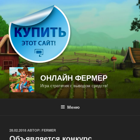
Перейти
к
содержимому
ОНЛАЙН ФЕРМЕР
Игра стратегия с выводом средств!
Меню
ОПУБЛИКОВАНО
28.02.2018
АВТОР:
FERMER
Объявляется конкурс