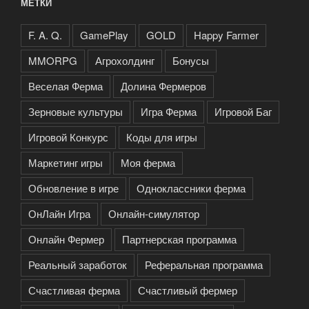
МЕТКИ
F. A. Q.
GamePlay
GOLD
Happy Farmer
MMORPG
Агрохолдинг
Бонусы
Веселая Ферма
Долина Фермеров
Зерновые культуры
Игра Ферма
Игровой Баг
Игровой Конкурс
Коды для игры
Маркетинг игры
Моя ферма
Обновление в игре
Одноклассники ферма
ОнЛайн Игра
Онлайн-симулятор
Онлайн Фермер
Партнерская программа
Реальный заработок
Реферальная программа
Счастливая ферма
Счастливый фермер