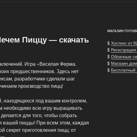
МАГАЗИН ГОТОВ
Печем Пиццу — скачать
$
Хостинг от 9
$
Регистрация
$
Облачные с
$
Магазин дом
иключений. Игра «Веселая Ферма.
$
Бесплатный
воих предшественников. Здесь нет
ексам, разработчики сделали шаг
ачинаем производство пицц!
й, находящихся под вашим контролем,
ам необходимо всю игру выращивать
 делается для того, чтобы собрать
 вашей пиццы! При всем этом, каждая
ой секрет приготовления пицц: от