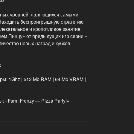
их.
нных уровней, являющихся самыми
Находить беспроигрышную стратегию
влекательное и кропотливое занятие.
ем Пиццу» от предыдущих игр серии –
личество новых наград и кубков,
х
ры: 1Ghz | 512 Mb RAM | 64 Mb VRAM |
 «Farm Frenzy — Pizza Party!»