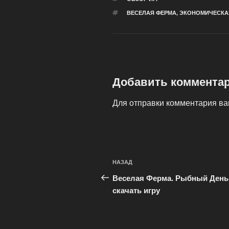
МЕТКИ
ВЕСЕЛАЯ ФЕРМА
,
ЭКОНОМИЧЕСКАЯ
Добавить коммента
Для отправки комментария в
Навигация
Предыдущая
НАЗАД
по
запись:
Веселая Ферма. Рыбный Ден
записям
скачать игру