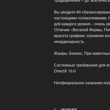
традиционных – до экзотическ
Вы увидите 90 сбалансирова
настоящими головоломками. 
для каждого уровня – очень у
Отличие «Веселой Фермы. Печ
красота графики, огромное ко
неординарность.
Жанры: Бизнес, Про животны
Системные требования для иг
DirectX 10.0
Неофициальное название игры:
РУБРИКИ
ОБЗОР ИГР