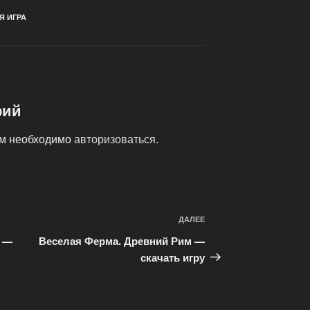
 ИГРА
рий
ам необходимо
авторизоваться
.
ДАЛЕЕ
Следующая
запись
ь —
Веселая Ферма. Древний Рим —
скачать игру