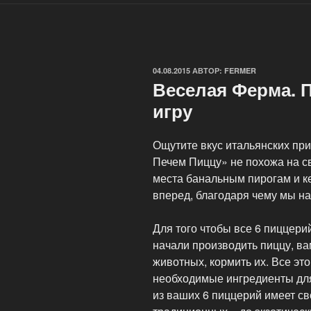
ОПУБЛИКОВАНО
04.08.2015
АВТОР:
FERMER
Веселая Ферма. 
игру
Ощутите вкус итальянских пр
Печем Пиццу» не похожа на с
места банальным пирогам и к
вперед, благодаря чему мы н
Для того чтобы все 6 пиццери
начали производить пиццу, в
животных, кормить их. Все это
необходимые ингредиенты для
из ваших 6 пиццерий имеет св