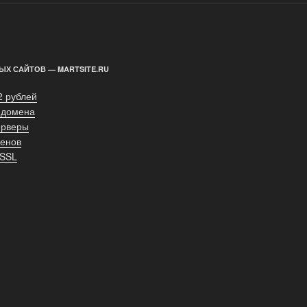
ЫХ САЙТОВ — MARTSITE.RU
2 рублей
 домена
ерверы
енов
 SSL