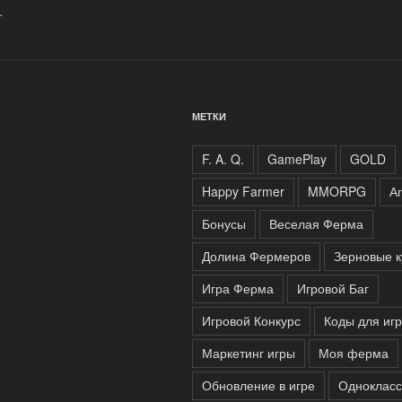
.
МЕТКИ
F. A. Q.
GamePlay
GOLD
Happy Farmer
MMORPG
А
Бонусы
Веселая Ферма
Долина Фермеров
Зерновые к
Игра Ферма
Игровой Баг
Игровой Конкурс
Коды для иг
Маркетинг игры
Моя ферма
Обновление в игре
Одноклас