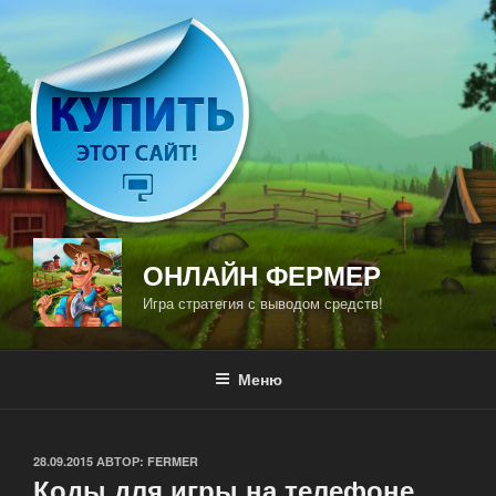
Перейти
к
содержимому
ОНЛАЙН ФЕРМЕР
Игра стратегия с выводом средств!
Меню
ОПУБЛИКОВАНО
28.09.2015
АВТОР:
FERMER
Коды для игры на телефоне