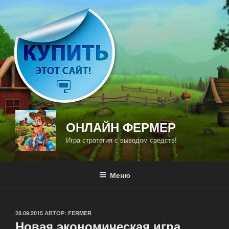
Перейти
к
содержимому
ОНЛАЙН ФЕРМЕР
Игра стратегия с выводом средств!
Меню
ОПУБЛИКОВАНО
28.09.2015
АВТОР:
FERMER
Новая экономическая игра