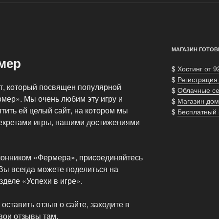
МАГАЗИН ГОТОВ
мер
$
Хостинг от 9
$
Регистрация
т, который посвящен популярной
$
Облачные с
мер». Мы очень любим эту игру и
$
Магазин дом
тить ей целый сайт, на котором мы
$
Бесплатный
екретами игры, нашими достижениями
лонником «Фермера», присоединяйтесь
Вы всегда можете поделиться на
деле «Успехи в игре».
оставить отзыв о сайте, заходите в
свои отзывы там.