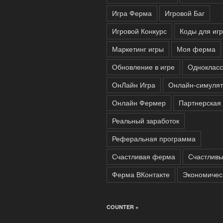
Игра Ферма
Игровой Баг
Игровой Конкурс
Коды для иг
Маркетинг игры
Моя ферма
Обновление в игре
Одноклас
ОнЛайн Игра
Онлайн-симуля
Онлайн Фермер
Партнерская
Реальный заработок
Реферальная программа
Счастливая ферма
Счастлив
Ферма ВКонтакте
Экономичес
COUNTER +