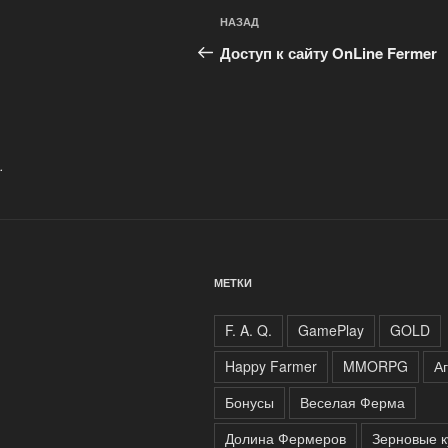
Навигация
Предыдущая
НАЗАД
по
запись:
Доступ к сайту OnLine Fermer
записям
.
МЕТКИ
F. A. Q.
GamePlay
GOLD
Happy Farmer
MMORPG
А
Бонусы
Веселая Ферма
Долина Фермеров
Зерновые к