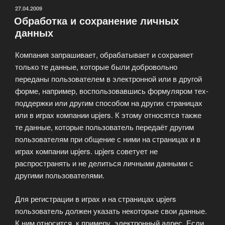
Быстро
ОПУБЛИКОВАНО
27.04.2009
Обработка и сохранение личных
получить
данных
опыт!»
Компания запрашивает, обрабатывает и сохраняет
только те данные, которые были добровольно
переданы пользователем в электронной или в другой
форме, например, воспользовавшись формуляром тех-
поддержки или другим способом на других страницах
или в играх компании upjers. К этому относятся также
те данные, которые пользователь передаёт другим
пользователям при общение с ними на страницах и в
играх компании upjers. upjers советует не
распространять и не делиться личными данными с
другими пользователями.
Для регистрации в играх и на страницах upjers
пользователь должен указать некоторые свои данные.
К ним относится, к примеру, электронный адрес. Если