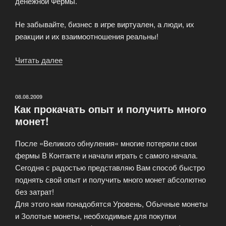
денежной Фермы.
Не забывайте, бизнес в игре виртуален, а люди, их
реакции и их взаимоотношения реальны!
Читать далее
«Увлекательная
экономическая
игры
Ферма
ОПУБЛИКОВАНО
08.08.2009
Как прокачать опыт и получить много
—
монет!
Фруктовый
луч»
После «Великого обнуления« многие потеряли свои
фермы В Контакте и начали играть с самого начала.
Сегодня с радостью представляю Вам способ быстро
поднять свой опыт и получить много монет абсолютно
без затрат!
Для этого нам понадобятся Уровень, Обычные монеты
и Золотые монеты, необходимые для покупки