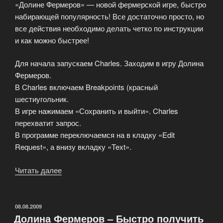
«Долине Фермеров» — новой фермерской игре, быстро
набирающей популярность! Все достаточно просто, но
все действия необходимо делать четко по инструкции
и как можно быстрее!
Для начала запускаем Charles. Заходим в игру Долина
Фермеров.
В Charles включаем Breakpoints (красный
шестиугольник.
В игре нажимаем «Сохранить и выйти». Charles
перехватит запрос.
В программе переключаемся на в кладку «Edit
Request», а внизу вкладку «Text».
Читать далее
«Долина
Фермеров
–
Получить
ОПУБЛИКОВАНО
08.08.2009
Долина Фермеров – Быстро получить
все