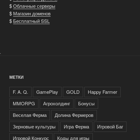
$
Облачные серверы
$
Магазин доменов
$
Бесплатный SSL
.
МЕТКИ
F. A. Q.
GamePlay
GOLD
Happy Farmer
MMORPG
Агрохолдинг
Бонусы
Веселая Ферма
Долина Фермеров
Зерновые культуры
Игра Ферма
Игровой Баг
Игровой Конкурс
Коды для игры