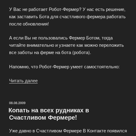
фруктового
У Вас не работает Робот-Фермер? У нас есть решение,
завода!»
как заставить Бота для счастливого фермера работать
после обновления!
А если Вы не пользовались Фермер Ботом, тогда
читайте внимательно и узнаете как можно переложить
все заботы на ферме на бота (робота).
Напомню, что Робот-Фермер умеет самостоятельно:
Читать далее
«Работающий
Бот
для
Счастливого
ОПУБЛИКОВАНО
08.08.2009
Копать на всех рудниках в
Фермера!»
Счастливом Фермере!
Уже давно в Счастливом Фермере В Контакте появился