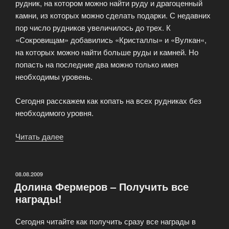
рудник, на котором можно найти руду и драгоценный
камни, из которых можно сделать подарки. С недавних
пор число рудников увеличилось до трех. К
«Сокровищам» добавились «Кристаллы» и «Вулкан«,
на которых можно найти больше руды и камней. Но
попасть на последние два можно только имея
необходимы уровень.
Сегодня расскажем как копать на всех рудниках без
необходимого уровня.
Читать далее
«Копать
на
всех
рудниках
ОПУБЛИКОВАНО
08.08.2009
Долина Фермеров – Получить все
в
награды!
Счастливом
Фермере!»
Сегодня читайте как получить сразу все награды в