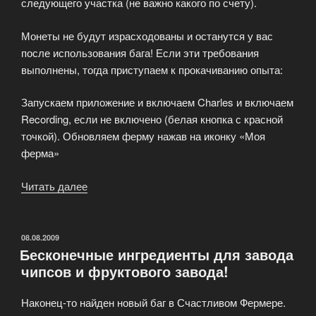
следующего участка (не важно какого по счету).
Монеты не будут израсходованы и останутся у вас
после использования бага! Если эти требования
выполнены, тогда приступаем к прокачиванию опыта:
Запускаем приложение и включаем Charles и включаем
Recording, если не включено (белая кнопка с красной
точкой). Обновляем ферму нажав на иконку «Моя
ферма»
Читать далее
«Как
прокачать
опыт
и
ОПУБЛИКОВАНО
08.08.2009
Бесконечные ингредиенты для завода
получить
чипсов и фруктового завода!
много
монет!»
Наконец-то найден новый баг в Счастливом Фермере.