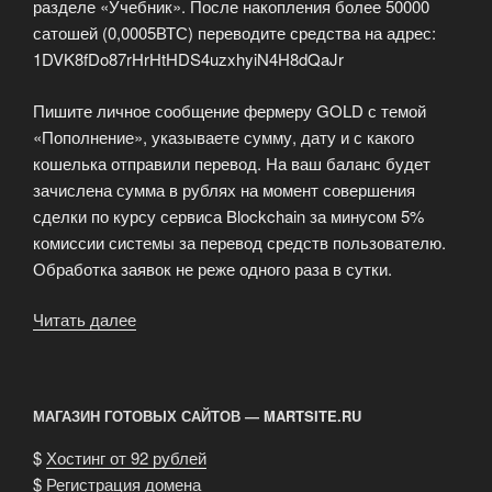
разделе «Учебник». После накопления более 50000
сатошей (0,0005ВТС) переводите средства на адрес:
1DVK8fDo87rHrHtHDS4uzxhyiN4H8dQaJr
Пишите личное сообщение фермеру GOLD с темой
«Пополнение», указываете сумму, дату и с какого
кошелька отправили перевод. На ваш баланс будет
зачислена сумма в рублях на момент совершения
сделки по курсу сервиса Blockchain за минусом 5%
комиссии системы за перевод средств пользователю.
Обработка заявок не реже одного раза в сутки.
Читать далее
«Заработок
по
партнерской
программе»
МАГАЗИН ГОТОВЫХ САЙТОВ — MARTSITE.RU
$
Хостинг от 92 рублей
$
Регистрация домена