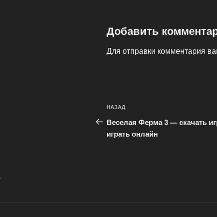
Добавить коммента
Для отправки комментария в
Навигация
Предыдущая
НАЗАД
по
запись:
Веселая Ферма 3 — скачать иг
записям
играть онлайн
.