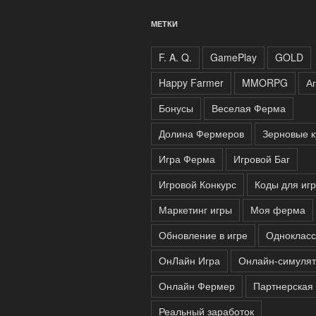
МЕТКИ
F. A. Q.
GamePlay
GOLD
Happy Farmer
MMORPG
А
Бонусы
Веселая Ферма
Долина Фермеров
Зерновые к
Игра Ферма
Игровой Баг
Игровой Конкурс
Коды для иг
Маркетинг игры
Моя ферма
Обновление в игре
Одноклас
ОнЛайн Игра
Онлайн-симуля
Онлайн Фермер
Партнерская
Реальный заработок