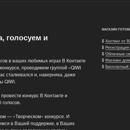
МАГАЗИН ГОТОВ
а, голосуем и
$
Хостинг от 9
$
Регистрация
$
Облачные с
$
Магазин дом
гов в ваших любимых играх В Контакте
$
Бесплатный
 конкурсе, проводимом группой «QIWI
с сталкивался и, наверняка, даже
ы QIWI.
провести конкурс В Контакте и
 голосов.
вом — «Творческом» конкурсе. И
аемся в Вашей поддержке, в Ваших