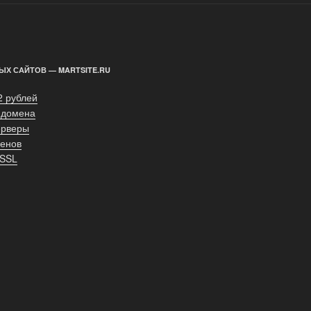
ЫХ САЙТОВ — MARTSITE.RU
2 рублей
 домена
ерверы
енов
 SSL