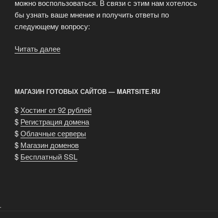
можно воспользоваться. В связи с этим нам хотелось
бы узнать ваше мнение и получить ответы по
следующему вопросу:
Читать далее
«Больше
игр
—
Больше
МАГАЗИН ГОТОВЫХ САЙТОВ — MARTSITE.RU
секретов!»
$
Хостинг от 92 рублей
$
Регистрация домена
$
Облачные серверы
$
Магазин доменов
$
Бесплатный SSL
.