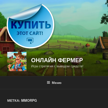
Перейти
к
содержимому
ОНЛАЙН ФЕРМЕР
Игра стратегия с выводом средств!
Меню
МЕТКА: MMORPG