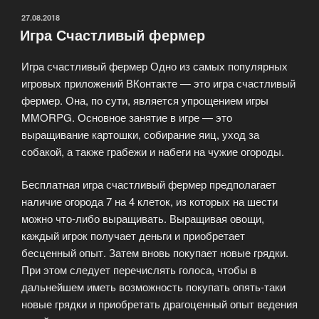
ОПУБЛИКОВАНО
27.08.2018
Игра Счастливый фермер
Игра счастливый фермер Одно из самых популярных
игровых приложений ВКонтакте — это игра счастливый
фермер. Она, по сути, является упрощением игры
MMORPG. Основное занятие в игре — это
выращивание картошки, собирание яиц, уход за
собакой, а также грабежи и набеги на чужие огороды.
Бесплатная игра счастливый фермер предполагает
наличие огорода 7 на 4 клеток, из которых на шести
можно что-либо выращивать. Выращивая овощи,
каждый игрок получает деньги и приобретает
бесценный опыт. Затем вновь покупает новые грядки.
При этом следует перечислять голоса, чтобы в
дальнейшем иметь возможность покупать опять-таки
новые грядки и приобретать драгоценный опыт ведения