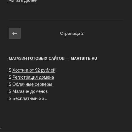
ингредиенты
для
завода
чипсов
Навигация
Предыдущая
Страница
2
и
по
страница
фруктового
записям
завода!»
МАГАЗИН ГОТОВЫХ САЙТОВ — MARTSITE.RU
$
Хостинг от 92 рублей
$
Регистрация домена
$
Облачные серверы
$
Магазин доменов
$
Бесплатный SSL
.