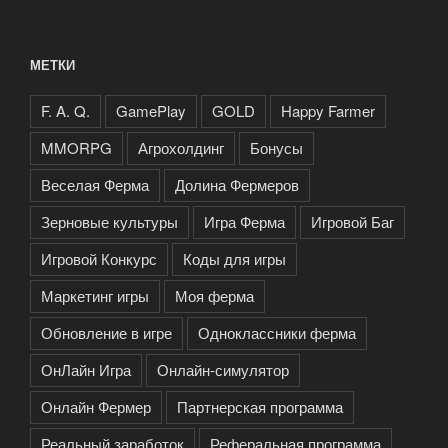
МЕТКИ
F. A. Q.
GamePlay
GOLD
Happy Farmer
MMORPG
Агрохолдинг
Бонусы
Веселая Ферма
Долина Фермеров
Зерновые культуры
Игра Ферма
Игровой Баг
Игровой Конкурс
Коды для игры
Маркетинг игры
Моя ферма
Обновление в игре
Одноклассники ферма
ОнЛайн Игра
Онлайн-симулятор
Онлайн Фермер
Партнерская программа
Реальный заработок
Реферальная программа